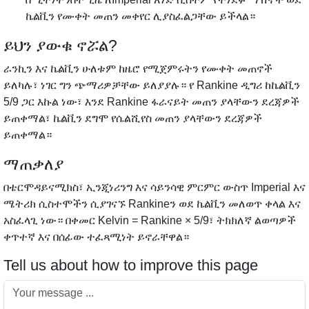
ኬልቪን የሙቀት መጠን መቀየር ሊያስፈልጋቸው ይችላል።
ይህን ያውቁ ኖሯል?
ራንኪን እና ኬልቪን ሁለቱም ከዜሮ የሚጀምሩትን የሙቀት መጠኖች
ይለካሉ፣ ነገር ግን ጭማሪዎቻቸው ይለያያሉ። የ Rankine ዲግሪ ከኬልቪን
5/9 ጋር እኩል ነው፣ እንደ Rankine ፋራናይት መጠን ያላቸውን ደረጃዎች
ይጠቀማል፣ ኬልቪን ደግሞ የሴልሺየስ መጠን ያላቸውን ደረጃዎች
ይጠቀማል።
ማጠቃለያ
በቴርሞዳይናሚክስ፣ ኢንጂነሪንግ እና ሳይንሳዊ ምርምር ውስጥ Imperial እና
ሜትሪክ ሲስተሞችን ሲያገናኙ Rankineን ወደ ኬልቪን መለወጥ ቀላል እና
አስፈላጊ ነው። በቀመር Kelvin = Rankine × 5/9፣ ትክክለኛ ልወጣዎች
ቀጥተኛ እና በሰፊው ተፈጻሚነት ይኖራቸዋል።
Tell us about how to improve this page