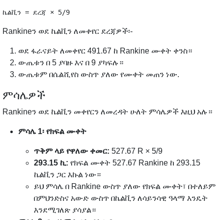
Rankineን ወደ ኬልቪን ለመቀየር ደረጃዎች፡-
ወደ ፋራናይት ለመቀየር 491.67 ከ Rankine ሙቀት ቀንስ።
ውጤቱን በ 5 ያባዙ እና በ 9 ያካፍሉ።
ውጤቱም በሴልሺየስ ውስጥ ያለው የሙቀት መጠን ነው.
ምሳሌዎች
Rankineን ወደ ኬልቪን መቀየርን ለመረዳት ሁለት ምሳሌዎች እዚህ አሉ።
ምሳሌ 1፡ የክፍል ሙቀት
ጥቅም ላይ የዋለው ቀመር:
527.67 R × 5/9
293.15 ኪ:
የክፍል ሙቀት 527.67 Rankine ከ 293.15
ኬልቪን ጋር እኩል ነው።
ይህ ምሳሌ በ Rankine ውስጥ ያለው የክፍል ሙቀት፣ በተለይም
በምህንድስና አውድ ውስጥ በኬልቪን ለሳይንሳዊ ዓላማ እንዴት
እንደሚገለጽ ያሳያል።