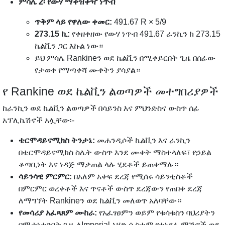
ምሳሌ 2፡ የውሃ ማቀዝቀዣ ነጥብ
ጥቅም ላይ የዋለው ቀመር:
491.67 R × 5/9
273.15 ኪ:
የቀዘቀዘው የውሃ ነጥብ 491.67 ራንኪን ከ 273.15
ኬልቪን ጋር እኩል ነው።
ይህ ምሳሌ Rankineን ወደ ኬልቪን በሚቀይርበት ጊዜ በሰፊው
የታወቀ የማጣቀሻ ሙቀትን ያሳያል።
የ Rankine ወደ ኬልቪን ልወጣዎች መተግበሪያዎች
ከራንኪን ወደ ኬልቪን ልወጣዎች በሳይንስ እና ምህንድስና ውስጥ ሰፊ
አፕሊኬሽኖች አሏቸው፡-
ቴርሞዳይናሚክስ ትንታኔ:
መሐንዲሶች ኬልቪን እና ራንኪን
በቴርሞዳይናሚክስ ስሌት ውስጥ እንደ ሙቀት ማስተላለፍ፣ የኃይል
ቆጣቢነት እና ነዳጅ ማቃጠል ላሉ ሂደቶች ይጠቀማሉ።
ሳይንሳዊ ምርምር:
በአለም አቀፍ ደረጃ የሚሰሩ ሳይንቲስቶች
በምርምር ወረቀቶች እና ጥናቶች ውስጥ ደረጃውን የጠበቀ ደረጃ
ለማግኘት Rankineን ወደ ኬልቪን መለወጥ አለባቸው።
የመሳሪያ አፈጻጸም ሙከራ:
የአፈፃፀምን ወይም የቁሳቁስን ባህሪያትን
በሚተነተንበት ጊዜ ለImperial አሃድ ሲስተም የተነደፉ ማሽኖች ወደ