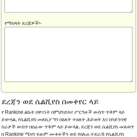
የማስላት ደረጃዎች፡-
ደረጃን ወደ ሴልሺየስ በመቀየር ላይ
የ Rankine ልኬት በዋናነት በምህንድስና ሥርዓቶች ውስጥ ጥቅም ላይ
ይውላል, የሴልሺየስ መለኪያ ግን በዕለት ተዕለት ሕይወት እና በሳይንሳዊ
ስራዎች ውስጥ በሰፊው ጥቅም ላይ ይውላል. ደረጃን ወደ ሴልሺየስ መለወጥ
በ Rankine ሚዛን ፍፁም ሙቀቶችን ወደ የበለጠ ተደራሽ የሴልሺየስ