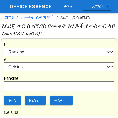
OFFICE ESSENCE
🇪🇹
አማርኛ
ቋንቋ
Home
/
የሙቀት ልወጣዎች
/
ደረጃ ወደ ሴልሺየስ
የደረጃ ወደ ሴልሺየስ የሙቀት አሃዶች የመስመር ላይ
የመቀየሪያ መሳሪያ
ከ
ለ
Rankine
አስላ
RESET
መለዋወጥ
Celsius