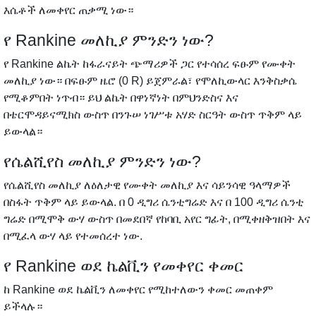
እሴቶች ለመቀየር ጠቃሚ ነው።
የ Rankine መለኪያ ምንድን ነው?
የ Rankine ልኬት ከፋራናይት ጭማሪዎች ጋር የተሳሰረ ፍፁም የሙቀት
መለኪያ ነው። በፍፁም ዜሮ (0 R) ይጀምራል፣ የሞለኪውላር እንቅስቃሴ
የሚቆምበት ነጥብ። ይህ ልኬት በዋነኛነት በምህንድስና እና
በቴርሞዳይናሚክስ ውስጥ በንጉሠ ነገሥቱ አሃድ ስርዓት ውስጥ ጥቅም ላይ
ይውላል።
የሴልሺየስ መለኪያ ምንድን ነው?
የሴልሺየስ መለኪያ ለዕለታዊ የሙቀት መለኪያ እና ሳይንሳዊ ዓላማዎች
በስፋት ጥቅም ላይ ይውላል. በ 0 ዲግሪ ሴንቲግሬድ እና በ 100 ዲግሪ ሴንቲ
ግሬድ በሚሞቅ ውሃ ውስጥ በመደበኛ የከባቢ አየር ግፊት, በሚቀዘቅዝበት እና
በሚፈላ ውሃ ላይ የተመሰረተ ነው.
የ Rankine ወደ ኬልቪን የመቀየር ቀመር
ከ Rankine ወደ ኬልቪን ለመቀየር የሚከተለውን ቀመር መጠቀም
ይችላሉ።