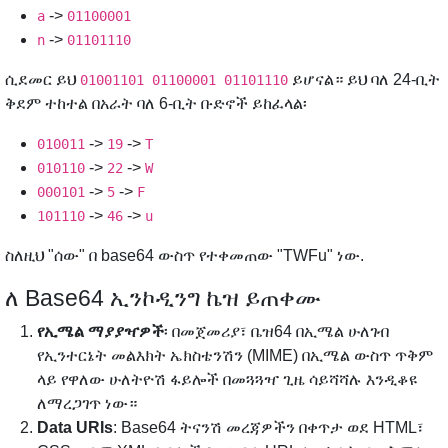
->
a
01100001
->
n
01101110
ሲደመር ይህ
ይሆናል። ይህ ባለ 24-ቢት
01001101 01100001 01101110
ቅደም ተከተል በአራት ባለ 6-ቢት ቡድኖች ይከፈላል፡
->
->
010011
19
T
->
->
010110
22
W
->
->
000101
5
F
->
->
101110
46
u
ስለዚህ "ሰው" በ base64 ውስጥ የተቀመጠው "TWFu" ነው.
ለ Base64 ኢንኮዲንግ ኬዝ ይጠቀሙ
የኢሜል ማያያዣዎች
፡ በመጀመሪያ፣ ቤዝ64 በኢሜል ሁለገብ
የኢንተርኔት መልእክት ኤክስቴንሽን (MIME) በኢሜል ውስጥ ጥቅም
ላይ የዋለው ሁለትዮሽ ፋይሎች በመጓጓዣ ጊዜ ሳይሻሻሉ እንዲቆዩ
ለማረጋገጥ ነው።
Data URIs
: Base64 ትናንሽ መረጃዎችን በቀጥታ ወደ HTML፣