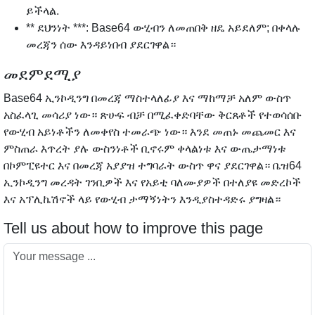
ይችላል.
** ደህንነት ***: Base64 ውሂብን ለመጠበቅ ዘዴ አይደለም; በቀላሉ
መረጃን ሰው እንዳይነበብ ያደርገዋል።
መደምደሚያ
Base64 ኢንኮዲንግ በመረጃ ማስተላለፊያ እና ማከማቻ አለም ውስጥ
አስፈላጊ መሳሪያ ነው። ጽሁፍ ብቻ በሚፈቀድባቸው ቅርጸቶች የተወሳሰቡ
የውሂብ አይነቶችን ለመቀየስ ተመራጭ ነው። እንደ መጠኑ መጨመር እና
ምስጠራ እጥረት ያሉ ውስንነቶች ቢኖሩም ቀላልነቱ እና ውጤታማነቱ
በኮምፒዩተር እና በመረጃ አያያዝ ተግባራት ውስጥ ዋና ያደርገዋል። ቤዝ64
ኢንኮዲንግ መረዳት ገንቢዎች እና የአይቲ ባለሙያዎች በተለያዩ መድረኮች
እና አፕሊኬሽኖች ላይ የውሂብ ታማኝነትን እንዲያስተዳድሩ ያግዛል።
Tell us about how to improve this page