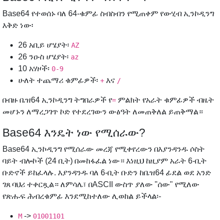
Base64 የተወሰኑ ባለ 64-ቁምፊ ስብስብን የሚጠቀም የውሂብ ኢንኮዲንግ
እቅድ ነው፡
26 አቢይ ሆሄያት፡
AZ
26 ንዑስ ሆሄያት፡
az
10 አሃዞች፡
0-9
ሁለት ተጨማሪ ቁምፊዎች፡
እና
+
/
በብዙ ቤዝ64 ኢንኮዲንግ ትግበራዎች የ
ምልክት የአራት ቁምፊዎች ብዜት
=
መሆኑን ለማረጋገጥ ኮድ የተደረገውን ውፅዓት ለመጠቅለል ይጠቅማል።
Base64 እንዴት ነው የሚሰራው?
Base64 ኢንኮዲንግ የሚሰራው መረጃ የሚቀየረውን በእያንዳንዱ ሶስት
ባይት ብሎኮች (24 ቢት) በመከፋፈል ነው። እነዚህ ከዚያም አራት 6-ቢት
ቡድኖች ይከፈላሉ. እያንዳንዱ ባለ 6-ቢት ቡድን ከቤዝ64 ፊደል ወደ አንድ
ገጸ ባህሪ ተቀርጿል። ለምሳሌ፣ በASCII ውስጥ ያለው "ሰው" የሚለው
የጽሑፍ ሕብረቁምፊ እንደሚከተለው ሊወከል ይችላል፡-
->
M
01001101