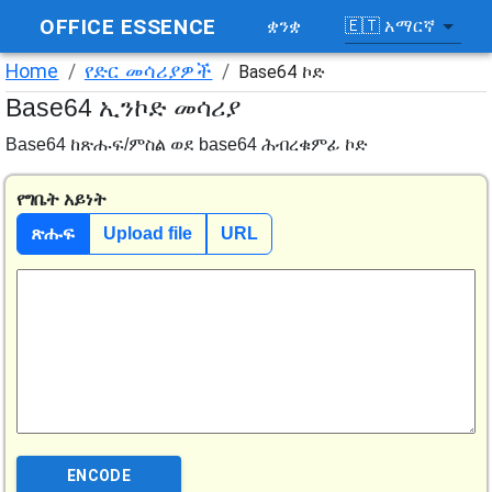
OFFICE ESSENCE
🇪🇹
አማርኛ
ቋንቋ
Home
/
የድር መሳሪያዎች
/
Base64 ኮድ
Base64 ኢንኮድ መሳሪያ
Base64 ከጽሑፍ/ምስል ወደ base64 ሕብረቁምፊ ኮድ
የግቤት አይነት
ጽሑፍ
Upload file
URL
ENCODE