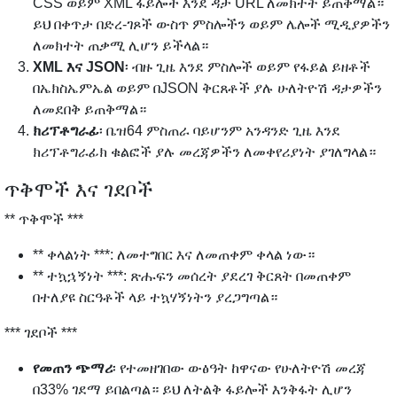
CSS ወይም XML ፋይሎች እንደ ዳታ URL ለመክተት ይጠቅማል።
ይህ በቀጥታ በድረ-ገጾች ውስጥ ምስሎችን ወይም ሌሎች ሚዲያዎችን
ለመክተት ጠቃሚ ሊሆን ይችላል።
XML እና JSON
፡ ብዙ ጊዜ እንደ ምስሎች ወይም የፋይል ይዘቶች
በኤክስኤምኤል ወይም በJSON ቅርጸቶች ያሉ ሁለትዮሽ ዳታዎችን
ለመደበቅ ይጠቅማል።
ክሪፕቶግራፊ
፡ ቤዝ64 ምስጠራ ባይሆንም አንዳንድ ጊዜ እንደ
ክሪፕቶግራፊክ ቁልፎች ያሉ መረጃዎችን ለመቀየሪያነት ያገለግላል።
ጥቅሞች እና ገደቦች
** ጥቅሞች ***
** ቀላልነት ***: ለመተግበር እና ለመጠቀም ቀላል ነው።
** ተኳኋኝነት ***: ጽሑፍን መሰረት ያደረገ ቅርጸት በመጠቀም
በተለያዩ ስርዓቶች ላይ ተኳሃኝነትን ያረጋግጣል።
*** ገደቦች ***
የመጠን ጭማሪ
፡ የተመዘገበው ውፅዓት ከዋናው የሁለትዮሽ መረጃ
በ33% ገደማ ይበልጣል። ይህ ለትልቅ ፋይሎች እንቅፋት ሊሆን