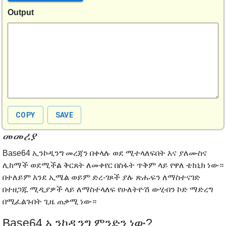
Output
COPY
SAVE
መመሪያ
Base64 ኢንኮዲንግ መረጃን በቀላሉ ወደ ሚተላለፍበት እና ያለሙስና
ሊከማች ወደሚችል ቅርጸት ለመቀየር በስፋት ጥቅም ላይ የዋለ ቴክኒክ ነው።
በተለይም እንደ ኢሜል ወይም ድረ-ገጾች ያሉ ጽሑፍን ለማስተናገድ
በተዘጋጁ ሚዲያዎች ላይ ለማስተላለፍ የሁለትዮሽ ውሂብን ኮድ ማድረግ
በሚፈልጉበት ጊዜ ጠቃሚ ነው።
Base64 ኢንኮዲንግ ምንድን ነው?