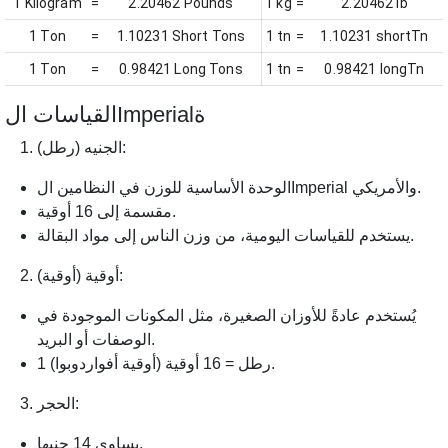
1 Kilogram
=
2.20462 Pounds
1 kg
=
2.20462 lb
1 Ton
=
1.10231 Short Tons
1 tn
=
1.10231 shortTn
1 Ton
=
0.98421 Long Tons
1 tn
=
0.98421 longTn
القياسات الImperialة
الجنيه (رطل):
الوحدة الأساسية للوزن في النظامين الImperial والأمريكي.
مقسمة إلى 16 أوقية.
يستخدم للقياسات اليومية، من وزن الناس إلى مواد البقالة.
أوقية (أوقية):
يُستخدم عادةً للأوزان الصغيرة، مثل المكونات الموجودة في
الوصفات أو البريد.
1 رطل = 16 أوقية (أوقية أفواردوبوا).
الحجر:
يساوي 14 جنيها.