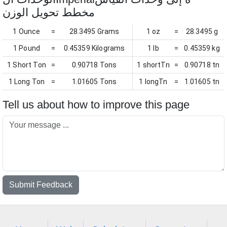
مخطط تحويل الوزن
1 Ounce
=
28.3495 Grams
1 oz
=
28.3495 g
1 Pound
=
0.45359 Kilograms
1 lb
=
0.45359 kg
1 Short Ton
=
0.90718 Tons
1 shortTn
=
0.90718 tn
1 Long Ton
=
1.01605 Tons
1 longTn
=
1.01605 tn
Tell us about how to improve this page
Submit Feedback