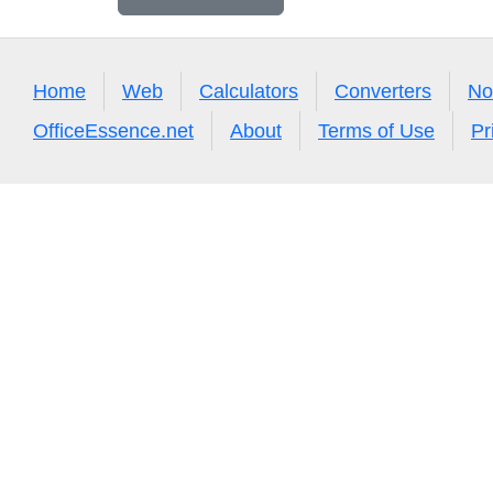
Home
Web
Calculators
Converters
No
OfficeEssence.net
About
Terms of Use
Pr