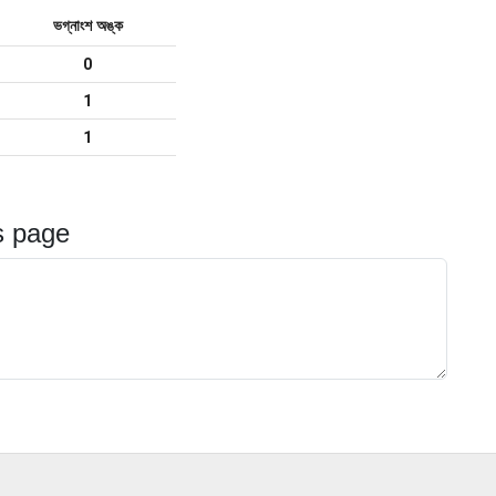
ভগ্নাংশ অঙ্ক
0
1
1
s page