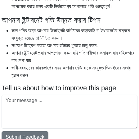
আপলোড করার জন্য একটি নির্ভরযোগ্য আপলোড গতি গুরুত্বপূর্ণ।
আপনার ইন্টারনেট গতি উন্নত করার টিপস
ভাল গতির জন্য আপনার ডিভাইসটি রাউটারের কাছাকাছি বা ইথারনেটের মাধ্যমে
সংযুক্ত রয়েছে তা নিশ্চিত করুন।
সংযোগ রিফ্রেশ করতে আপনার রাউটার পুনরায় চালু করুন.
আপনার ইন্টারনেট প্ল্যান আপগ্রেড করুন যদি গতি পরীক্ষার ফলাফল ধারাবাহিকভাবে
কম দেখা যায়।
ভারী-ব্যবহারের কার্যকলাপের সময় আপনার নেটওয়ার্কে সংযুক্ত ডিভাইসের সংখ্যা
হ্রাস করুন।
Tell us about how to improve this page
Submit Feedback