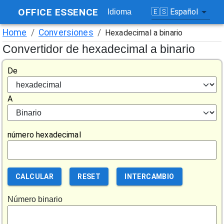
OFFICE ESSENCE
🇪🇸
Español
Idioma
Home
/
Conversiones
/
Hexadecimal a binario
Convertidor de hexadecimal a binario
De
A
número hexadecimal
CALCULAR
RESET
INTERCAMBIO
Número binario