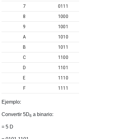
7
0111
8
1000
9
1001
A
1010
B
1011
C
1100
D
1101
E
1110
F
1111
Ejemplo
:
Convertir
5D
a binario:
6
= 5 D