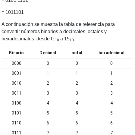
= 0101 1101
= 1011101
A continuación se muestra la tabla de referencia para
convertir números binarios a decimales, octales y
hexadecimales, desde 0.
a 15
:
10
10
Binario
Decimal
octal
hexadecimal
0000
0
0
0
0001
1
1
1
0010
2
2
2
0011
3
3
3
0100
4
4
4
0101
5
5
5
0110
6
6
6
0111
7
7
7