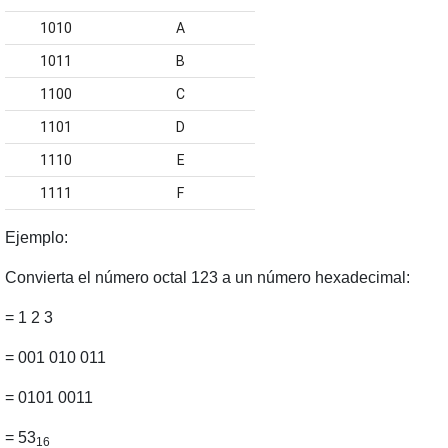
1010
A
1011
B
1100
C
1101
D
1110
E
1111
F
Ejemplo
:
Convierta el número octal 123 a un número hexadecimal:
= 1 2 3
= 001 010 011
= 0101 0011
= 53
16