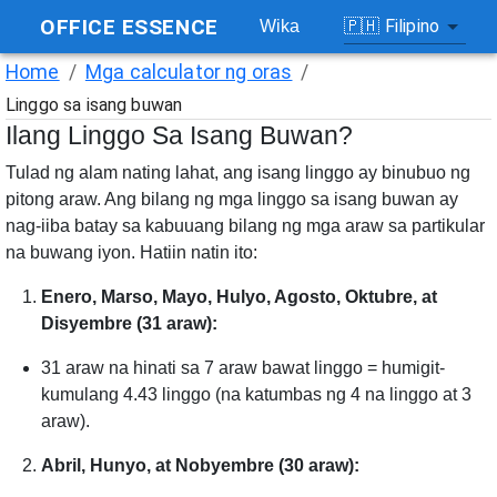
OFFICE ESSENCE
🇵🇭
Filipino
Wika
Home
/
Mga calculator ng oras
/
Linggo sa isang buwan
Ilang Linggo Sa Isang Buwan?
Tulad ng alam nating lahat, ang isang linggo ay binubuo ng
pitong araw. Ang bilang ng mga linggo sa isang buwan ay
nag-iiba batay sa kabuuang bilang ng mga araw sa partikular
na buwang iyon. Hatiin natin ito:
Enero, Marso, Mayo, Hulyo, Agosto, Oktubre, at
Disyembre (31 araw):
31 araw na hinati sa 7 araw bawat linggo = humigit-
kumulang 4.43 linggo (na katumbas ng 4 na linggo at 3
araw).
Abril, Hunyo, at Nobyembre (30 araw):