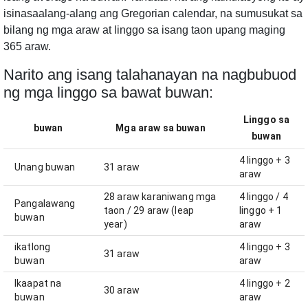
isinasaalang-alang ang Gregorian calendar, na sumusukat sa
bilang ng mga araw at linggo sa isang taon upang maging
365 araw.
Narito ang isang talahanayan na nagbubuod
ng mga linggo sa bawat buwan:
Linggo sa
buwan
Mga araw sa buwan
buwan
4
linggo
+ 3
Unang buwan
31
araw
araw
28
araw
karaniwang mga
4
linggo
/ 4
Pangalawang
taon
/ 29
araw
(
leap
linggo
+ 1
buwan
year
)
araw
ikatlong
4
linggo
+ 3
31
araw
buwan
araw
Ikaapat na
4
linggo
+ 2
30
araw
buwan
araw