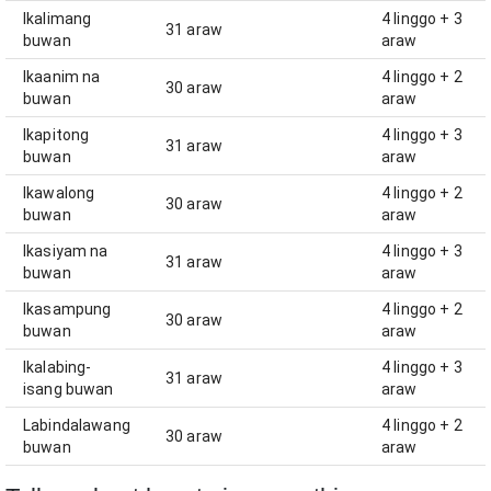
Ikalimang
4
linggo
+ 3
31
araw
buwan
araw
Ikaanim na
4
linggo
+ 2
30
araw
buwan
araw
Ikapitong
4
linggo
+ 3
31
araw
buwan
araw
Ikawalong
4
linggo
+ 2
30
araw
buwan
araw
Ikasiyam na
4
linggo
+ 3
31
araw
buwan
araw
Ikasampung
4
linggo
+ 2
30
araw
buwan
araw
Ikalabing-
4
linggo
+ 3
31
araw
isang buwan
araw
Labindalawang
4
linggo
+ 2
30
araw
buwan
araw