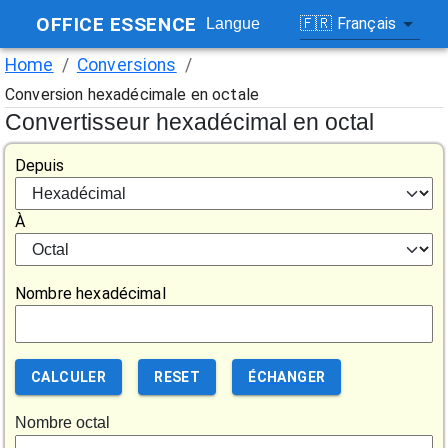
OFFICE ESSENCE
🇫🇷
Français
Langue
Home
/
Conversions
/
Conversion hexadécimale en octale
Convertisseur hexadécimal en octal
Depuis
À
Nombre hexadécimal
CALCULER
RESET
ÉCHANGER
Nombre octal