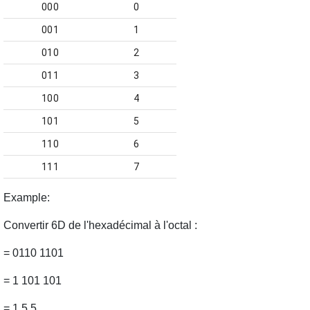
000
0
001
1
010
2
011
3
100
4
101
5
110
6
111
7
Example
:
Convertir
6D
de l'hexadécimal à l'octal :
= 0110 1101
= 1 101 101
= 1 5 5