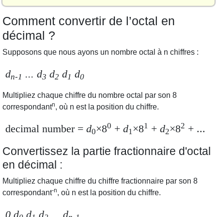
Comment convertir de l’octal en
décimal ?
Supposons que nous ayons un nombre octal à n chiffres :
d
... d
d
d
d
n-1
3
2
1
0
Multipliez chaque chiffre du nombre octal par son 8
n
correspondant
,
où n est la position du chiffre.
0
1
2
decimal numbe
r =
d
×8
+
d
×8
+
d
×8
+ ...
0
1
2
Convertissez la partie fractionnaire d'octal
en décimal :
Multipliez chaque chiffre du chiffre fractionnaire par son 8
-n
correspondant
,
où n est la position du chiffre.
0.d
d
d
... d