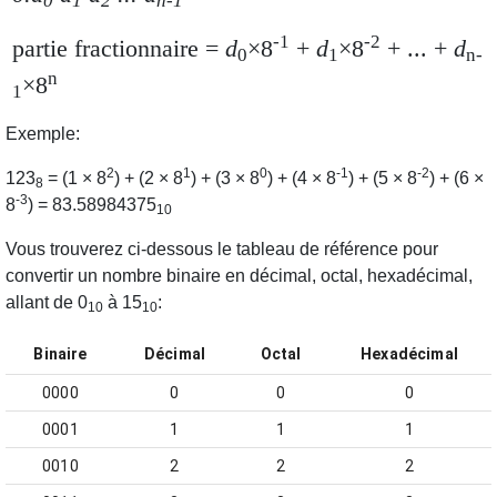
0
1
2
n-1
-1
-2
partie fractionnaire
=
d
×8
+
d
×8
+ ... +
d
0
1
n-
n
×8
1
Exemple
:
2
1
0
-1
-2
123
= (1 × 8
) + (2 × 8
) + (3 × 8
) + (4 × 8
) + (5 × 8
) + (6 ×
8
-3
8
) = 83.58984375
10
Vous trouverez ci-dessous le tableau de référence pour
convertir un nombre binaire en décimal, octal, hexadécimal,
allant de 0
à 15
:
10
10
Binaire
Décimal
Octal
Hexadécimal
0000
0
0
0
0001
1
1
1
0010
2
2
2