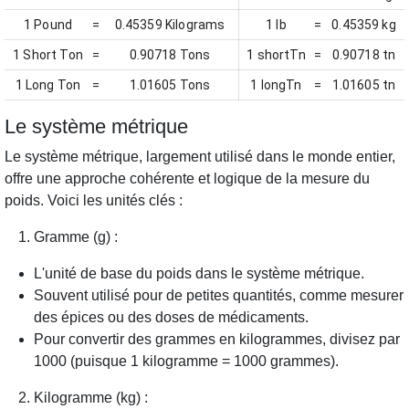
1 Pound
=
0.45359 Kilograms
1 lb
=
0.45359 kg
1 Short Ton
=
0.90718 Tons
1 shortTn
=
0.90718 tn
1 Long Ton
=
1.01605 Tons
1 longTn
=
1.01605 tn
Le système métrique
Le système métrique, largement utilisé dans le monde entier,
offre une approche cohérente et logique de la mesure du
poids. Voici les unités clés :
Gramme (g) :
L'unité de base du poids dans le système métrique.
Souvent utilisé pour de petites quantités, comme mesurer
des épices ou des doses de médicaments.
Pour convertir des grammes en kilogrammes, divisez par
1000 (puisque 1 kilogramme = 1000 grammes).
Kilogramme (kg) :