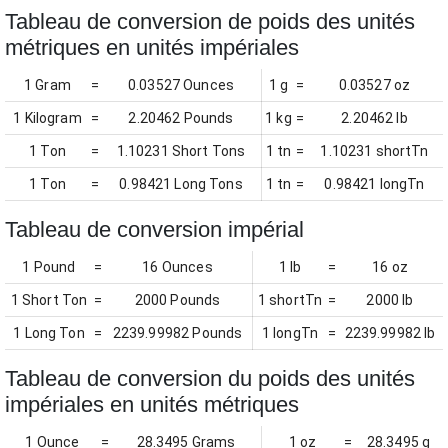
Tableau de conversion de poids des unités
métriques en unités impériales
1 Gram
=
0.03527 Ounces
1 g
=
0.03527 oz
1 Kilogram
=
2.20462 Pounds
1 kg
=
2.20462 lb
1 Ton
=
1.10231 Short Tons
1 tn
=
1.10231 shortTn
1 Ton
=
0.98421 Long Tons
1 tn
=
0.98421 longTn
Tableau de conversion impérial
1 Pound
=
16 Ounces
1 lb
=
16 oz
1 Short Ton
=
2000 Pounds
1 shortTn
=
2000 lb
1 Long Ton
=
2239.99982 Pounds
1 longTn
=
2239.99982 lb
Tableau de conversion du poids des unités
impériales en unités métriques
1 Ounce
=
28.3495 Grams
1 oz
=
28.3495 g