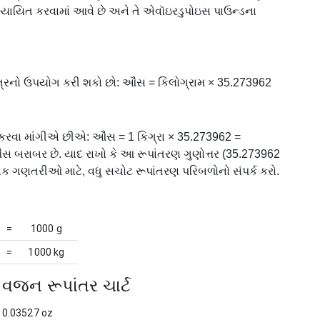
્યાયિત કરવામાં આવે છે અને તે એવૉઇરડુપોઇસ પાઉન્ડના
 સૂત્રનો ઉપયોગ કરી શકો છો: ઔંસ = કિલોગ્રામ × 35.273962
 કરવા માંગીએ છીએ: ઔંસ = 1 કિગ્રા × 35.273962 =
 બરાબર છે. યાદ રાખો કે આ રૂપાંતરણ ગુણોત્તર (35.273962
નિક ગણતરીઓ માટે, વધુ સચોટ રૂપાંતરણ પરિબળોનો સંપર્ક કરો.
=
1000 g
=
1000 kg
વજન રૂપાંતર ચાર્ટ
0.03527 oz