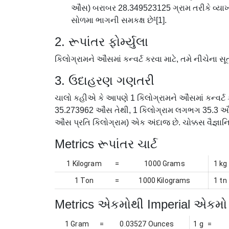
ઔંસ) બરાબર 28.349523125 ગ્રામ તરીકે વ્યાખ
સોળમા ભાગની સમકક્ષ છે¹[1].
2. રૂપાંતર ફોર્મ્યુલા
કિલોગ્રામને ઔંસમાં કન્વર્ટ કરવા માટે, તમે નીચેના
3. ઉદાહરણ ગણતરી
ચાલો કહીએ કે આપણે 1 કિલોગ્રામને ઔંસમાં કન્વર્ટ
35.273962 ઔંસ તેથી, 1 કિલોગ્રામ લગભગ 35.3 ઔંસ
ઔંસ પ્રતિ કિલોગ્રામ) એક અંદાજ છે. ચોક્કસ વૈજ્ઞા
Metrics રૂપાંતર ચાર્ટ
1 Kilogram
=
1000 Grams
1 kg
1 Ton
=
1000 Kilograms
1 tn
Metrics એકમોથી Imperial એકમો 
1 Gram
=
0.03527 Ounces
1 g
=