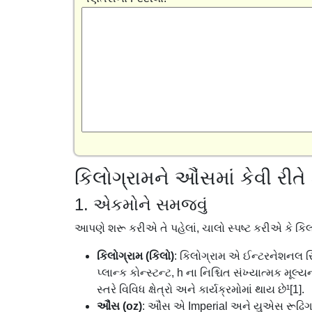
કિલોગ્રામને ઔંસમાં કેવી રીતે ક
1. એકમોને સમજવું
આપણે શરૂ કરીએ તે પહેલાં, ચાલો સ્પષ્ટ કરીએ કે કિલ
કિલોગ્રામ (કિલો)
: કિલોગ્રામ એ ઈન્ટરનેશનલ સ
પ્લાન્ક કોન્સ્ટન્ટ, h ના નિશ્ચિત સંખ્યાત્મક મૂ
સ્તરે વિવિધ ક્ષેત્રો અને કાર્યક્રમોમાં થાય છે¹[1].
ઔંસ (oz)
: ઔંસ એ Imperial અને યુએસ રૂઢિગ