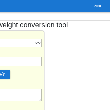
ભાષા
સ
weight conversion tool
સ્વેપ