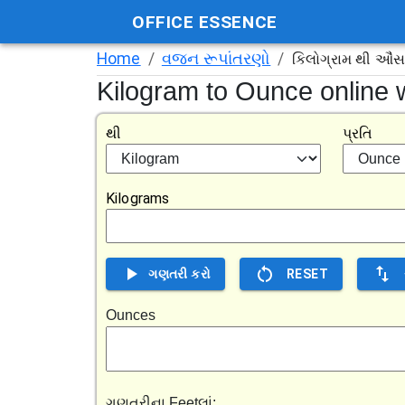
OFFICE ESSENCE
Home
/
વજન રૂપાંતરણો
/
કિલોગ્રામ થી ઔં
Kilogram to Ounce online 
થી
પ્રતિ
Kilograms
ગણતરી કરો
RESET
Ounces
ગણતરીના Feetલાં: