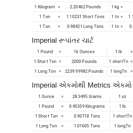
1 Kilogram
=
2.20462 Pounds
1 kg
=
1 Ton
=
1.10231 Short Tons
1 tn
=
1.
1 Ton
=
0.98421 Long Tons
1 tn
=
0
Imperial રૂપાંતર ચાર્ટ
1 Pound
=
16 Ounces
1 lb
=
1 Short Ton
=
2000 Pounds
1 shortTn
=
1 Long Ton
=
2239.99982 Pounds
1 longTn
=
Imperial એકમોથી Metrics એકમો 
1 Ounce
=
28.3495 Grams
1 oz
1 Pound
=
0.45359 Kilograms
1 lb
1 Short Ton
=
0.90718 Tons
1 shortTn
1 Long Ton
=
1.01605 Tons
1 longTn