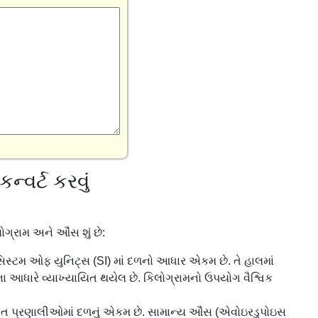
ન્વર્ટ કરવું
ોગ્રામ અને ઔંસ શું છે:
િસ્ટમ ઓફ યુનિટ્સ (SI) માં દળનો આધાર એકમ છે. તે હાલમાં
લ્યના આધારે વ્યાખ્યાયિત થયેલ છે. કિલોગ્રામનો ઉપયોગ વૈશ્વિક
ત પ્રણાલીઓમાં દળનું એકમ છે. સામાન્ય ઔંસ (એવોઇરડુપોઇસ