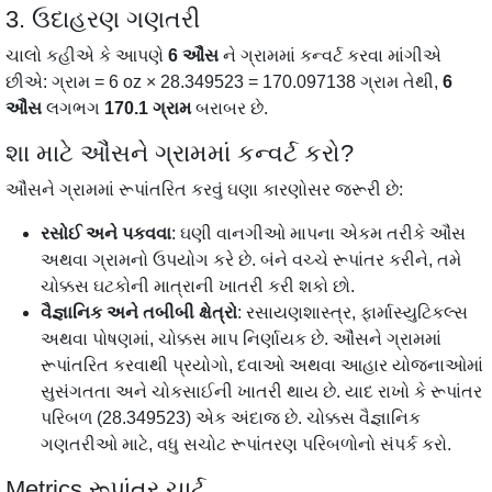
3. ઉદાહરણ ગણતરી
ચાલો કહીએ કે આપણે
6 ઔંસ
ને ગ્રામમાં કન્વર્ટ કરવા માંગીએ
છીએ: ગ્રામ = 6 oz × 28.349523 = 170.097138 ગ્રામ તેથી,
6
ઔંસ
લગભગ
170.1 ગ્રામ
બરાબર છે.
શા માટે ઔંસને ગ્રામમાં કન્વર્ટ કરો?
ઔંસને ગ્રામમાં રૂપાંતરિત કરવું ઘણા કારણોસર જરૂરી છે:
રસોઈ અને પકવવા
: ઘણી વાનગીઓ માપના એકમ તરીકે ઔંસ
અથવા ગ્રામનો ઉપયોગ કરે છે. બંને વચ્ચે રૂપાંતર કરીને, તમે
ચોક્કસ ઘટકોની માત્રાની ખાતરી કરી શકો છો.
વૈજ્ઞાનિક અને તબીબી ક્ષેત્રો
: રસાયણશાસ્ત્ર, ફાર્માસ્યુટિકલ્સ
અથવા પોષણમાં, ચોક્કસ માપ નિર્ણાયક છે. ઔંસને ગ્રામમાં
રૂપાંતરિત કરવાથી પ્રયોગો, દવાઓ અથવા આહાર યોજનાઓમાં
સુસંગતતા અને ચોકસાઈની ખાતરી થાય છે. યાદ રાખો કે રૂપાંતર
પરિબળ (28.349523) એક અંદાજ છે. ચોક્કસ વૈજ્ઞાનિક
ગણતરીઓ માટે, વધુ સચોટ રૂપાંતરણ પરિબળોનો સંપર્ક કરો.
Metrics રૂપાંતર ચાર્ટ