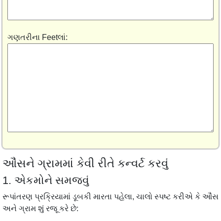
ગણતરીના Feetલાં:
ઔંસને ગ્રામમાં કેવી રીતે કન્વર્ટ કરવું
1. એકમોને સમજવું
રૂપાંતરણ પ્રક્રિયામાં ડૂબકી મારતા પહેલા, ચાલો સ્પષ્ટ કરીએ કે ઔંસ
અને ગ્રામ શું રજૂ કરે છે: