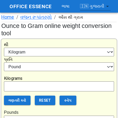
OFFICE ESSENCE
🇮🇳
ગુજરાતી
ભાષા
Home
/
વજન રૂપાંતરણો
/
ઔંસ થી ગ્રામ
Ounce to Gram online weight conversion
tool
થી
પ્રતિ
Kilograms
ગણતરી કરો
RESET
સ્વેપ
Pounds