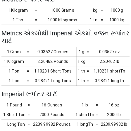
1 Kilogram
=
1000 Grams
1 kg
=
1000 g
1 Ton
=
1000 Kilograms
1 tn
=
1000 kg
Metrics એકમોથી Imperial એકમો વજન રૂપાંતર
ચાર્ટ
1 Gram
=
0.03527 Ounces
1 g
=
0.03527 oz
1 Kilogram
=
2.20462 Pounds
1 kg
=
2.20462 lb
1 Ton
=
1.10231 Short Tons
1 tn
=
1.10231 shortTn
1 Ton
=
0.98421 Long Tons
1 tn
=
0.98421 longTn
Imperial રૂપાંતર ચાર્ટ
1 Pound
=
16 Ounces
1 lb
=
16 oz
1 Short Ton
=
2000 Pounds
1 shortTn
=
2000 lb
1 Long Ton
=
2239.99982 Pounds
1 longTn
=
2239.99982 lb