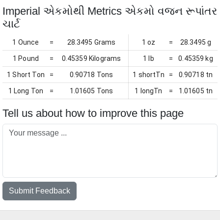
Imperial એકમોથી Metrics એકમો વજન રૂપાંતર
ચાર્ટ
1 Ounce
=
28.3495 Grams
1 oz
=
28.3495 g
1 Pound
=
0.45359 Kilograms
1 lb
=
0.45359 kg
1 Short Ton
=
0.90718 Tons
1 shortTn
=
0.90718 tn
1 Long Ton
=
1.01605 Tons
1 longTn
=
1.01605 tn
Tell us about how to improve this page
Submit Feedback