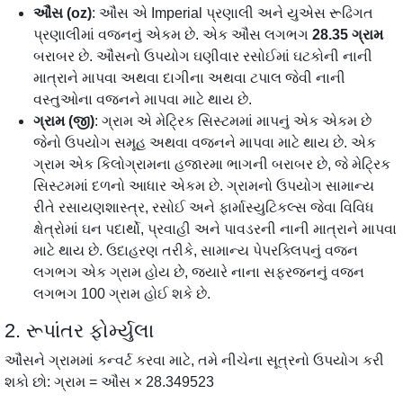
ઔંસ (oz)
: ઔંસ એ Imperial પ્રણાલી અને યુએસ રૂઢિગત
પ્રણાલીમાં વજનનું એકમ છે. એક ઔંસ લગભગ
28.35 ગ્રામ
બરાબર છે. ઔંસનો ઉપયોગ ઘણીવાર રસોઈમાં ઘટકોની નાની
માત્રાને માપવા અથવા દાગીના અથવા ટપાલ જેવી નાની
વસ્તુઓના વજનને માપવા માટે થાય છે.
ગ્રામ (જી)
: ગ્રામ એ મેટ્રિક સિસ્ટમમાં માપનું એક એકમ છે
જેનો ઉપયોગ સમૂહ અથવા વજનને માપવા માટે થાય છે. એક
ગ્રામ એક કિલોગ્રામના હજારમા ભાગની બરાબર છે, જે મેટ્રિક
સિસ્ટમમાં દળનો આધાર એકમ છે. ગ્રામનો ઉપયોગ સામાન્ય
રીતે રસાયણશાસ્ત્ર, રસોઈ અને ફાર્માસ્યુટિકલ્સ જેવા વિવિધ
ક્ષેત્રોમાં ઘન પદાર્થો, પ્રવાહી અને પાવડરની નાની માત્રાને માપવા
માટે થાય છે. ઉદાહરણ તરીકે, સામાન્ય પેપરક્લિપનું વજન
લગભગ એક ગ્રામ હોય છે, જ્યારે નાના સફરજનનું વજન
લગભગ 100 ગ્રામ હોઈ શકે છે.
2. રૂપાંતર ફોર્મ્યુલા
ઔંસને ગ્રામમાં કન્વર્ટ કરવા માટે, તમે નીચેના સૂત્રનો ઉપયોગ કરી
શકો છો: ગ્રામ = ઔંસ × 28.349523