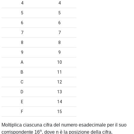
4
4
5
5
6
6
7
7
8
8
9
9
A
10
B
11
C
12
D
13
E
14
F
15
Moltiplica ciascuna cifra del numero esadecimale per il suo
n
corrispondente 16
,
dove n è la posizione della cifra.