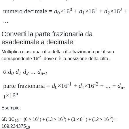
0
1
2
numero decimale
=
d
×16
+
d
×16
+
d
×16
+
0
1
2
...
Converti la parte frazionaria da
esadecimale a decimale:
Moltiplica ciascuna cifra della cifra frazionaria per il suo
-n
corrispondente 16
,
dove n è la posizione della cifra.
0.d
d
d
... d
0
1
2
n-1
-1
-2
parte frazionaria
=
d
×16
+
d
×16
+ ... +
d
0
1
n-
n
×16
1
Esempio
:
1
0
-1
-2
6D.3C
= (6 × 16
) + (13 × 16
) + (3 × 8
) + (12 × 16
) =
16
109.234375
10