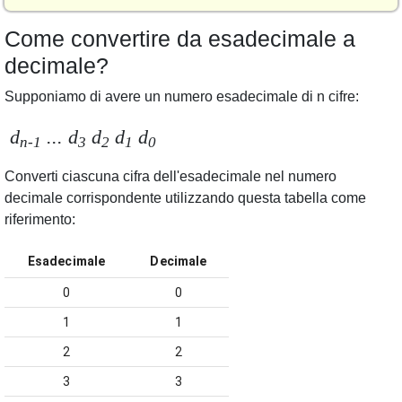
Come convertire da esadecimale a
decimale?
Supponiamo di avere un numero esadecimale di n cifre:
d
... d
d
d
d
n-1
3
2
1
0
Converti ciascuna cifra dell'esadecimale nel numero
decimale corrispondente utilizzando questa tabella come
riferimento:
Esadecimale
Decimale
0
0
1
1
2
2
3
3