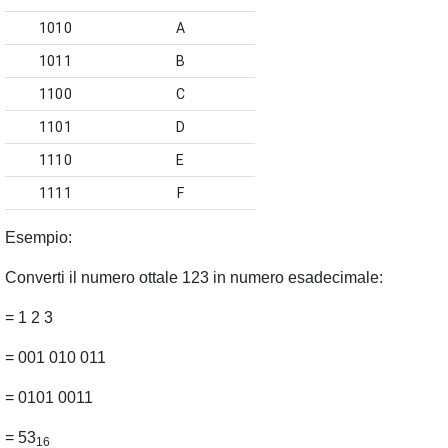
1010
A
1011
B
1100
C
1101
D
1110
E
1111
F
Esempio
:
Converti il numero ottale 123 in numero esadecimale:
= 1 2 3
= 001 010 011
= 0101 0011
= 53
16