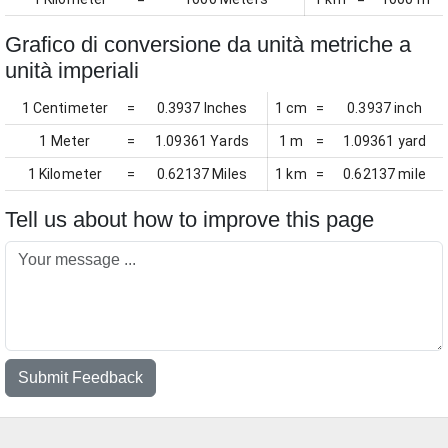
Grafico di conversione da unità metriche a
unità imperiali
1 Centimeter
=
0.3937 Inches
1 cm
=
0.3937 inch
1 Meter
=
1.09361 Yards
1 m
=
1.09361 yard
1 Kilometer
=
0.62137 Miles
1 km
=
0.62137 mile
Tell us about how to improve this page
Submit Feedback