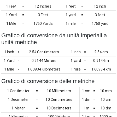
1 Feet
=
12 Inches
1 feet
=
12 inch
1 Yard
=
3 Feet
1 yard
=
3 feet
1 Mile
=
1760 Yards
1 mile
=
1760 yard
Grafico di conversione da unità imperiali a
unità metriche
1 Inch
=
2.54 Centimeters
1 inch
=
2.54 cm
1 Yard
=
0.9144 Meters
1 yard
=
0.9144 m
1 Mile
=
1.60934 Kilometers
1 mile
=
1.60934 km
Grafico di conversione delle metriche
1 Centimeter
=
10 Millimeters
1 cm
=
10 mm
1 Decimeter
=
10 Centimeters
1 dm
=
10 cm
1 Meter
=
10 Decimeters
1 m
=
10 dm
1 Kilometer
=
1000 Meters
1 km
=
1000 m