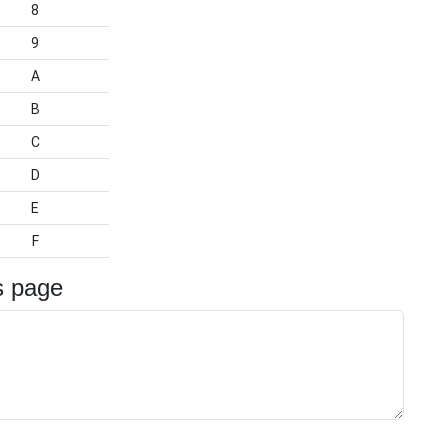
8
9
A
B
C
D
E
F
s page