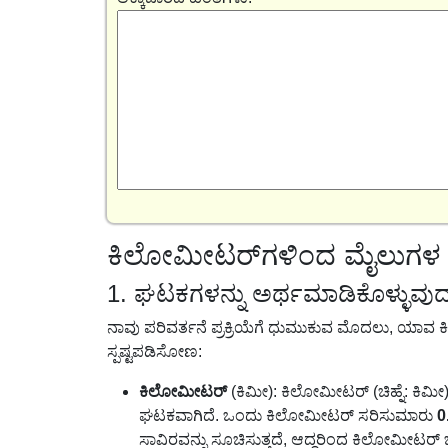
ಕಿಲೋಮೀಟರ್‌ಗಳಿಂದ ಮೈಲುಗಳ ಪ
1. ಘಟಕಗಳನ್ನು ಅರ್ಥಮಾಡಿಕೊಳ್ಳುವು
ನಾವು ಪರಿವರ್ತನೆ ಪ್ರಕ್ರಿಯೆಗೆ ಧುಮುಕುವ ಮೊದಲು, ಯಾವ ಕಿ
ಸ್ಪಷ್ಟಪಡಿಸೋಣ:
ಕಿಲೋಮೀಟರ್
(ಕಿಮೀ): ಕಿಲೋಮೀಟರ್ (ಚಿಹ್ನೆ: ಕಿಮೀ
ಘಟಕವಾಗಿದೆ. ಒಂದು ಕಿಲೋಮೀಟರ್ ಸರಿಸುಮಾರು
0
ಸಾವಿರವನ್ನು ಸೂಚಿಸುತ್ತದೆ, ಆದ್ದರಿಂದ ಕಿಲೋಮೀಟರ್ 