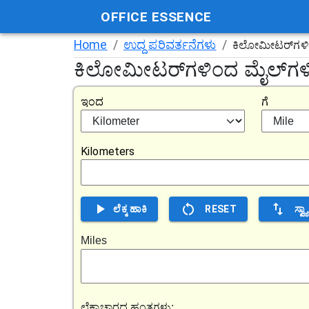
OFFICE ESSENCE
Home
/
ಉದ್ದ ಪರಿವರ್ತನೆಗಳು
/
ಕಿಲೋಮೀಟರ್‌ಗಳಿ
ಕಿಲೋಮೀಟರ್‌ಗಳಿಂದ ಮೈಲ್‌ಗಳಿಗ
ಇಂದ
ಗೆ
Kilometers
ಲೆಕ್ಕ ಹಾಕಿ
RESET
ಸ್ವ
Miles
ಲೆಕ್ಕಾಚಾರದ ಹಂತಗಳು: