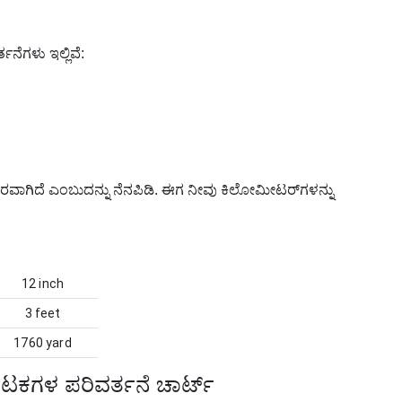
ನೆಗಳು ಇಲ್ಲಿವೆ:
ರವಾಗಿದೆ ಎಂಬುದನ್ನು ನೆನಪಿಡಿ. ಈಗ ನೀವು ಕಿಲೋಮೀಟರ್‌ಗಳನ್ನು
12 inch
3 feet
1760 yard
ಕಗಳ ಪರಿವರ್ತನೆ ಚಾರ್ಟ್