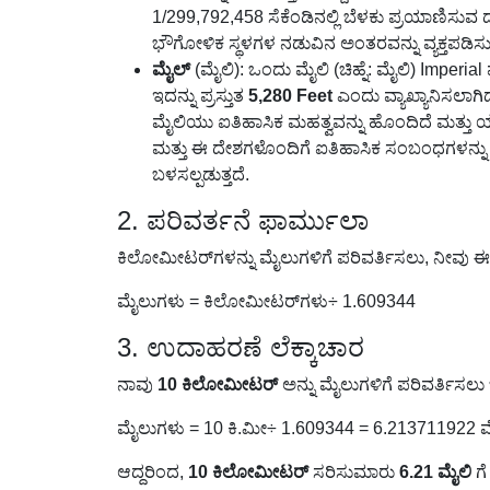
1/299,792,458 ಸೆಕೆಂಡಿನಲ್ಲಿ ಬೆಳಕು ಪ್ರಯಾಣಿಸುವ
ಭೌಗೋಳಿಕ ಸ್ಥಳಗಳ ನಡುವಿನ ಅಂತರವನ್ನು ವ್ಯಕ್ತಪಡಿಸ
ಮೈಲ್
(ಮೈಲಿ): ಒಂದು ಮೈಲಿ (ಚಿಹ್ನೆ: ಮೈಲಿ) Imperia
ಇದನ್ನು ಪ್ರಸ್ತುತ
5,280 Feet
ಎಂದು ವ್ಯಾಖ್ಯಾನಿಸಲಾಗ
ಮೈಲಿಯು ಐತಿಹಾಸಿಕ ಮಹತ್ವವನ್ನು ಹೊಂದಿದೆ ಮತ್ತು ಯುನೈ
ಮತ್ತು ಈ ದೇಶಗಳೊಂದಿಗೆ ಐತಿಹಾಸಿಕ ಸಂಬಂಧಗಳನ್ನು ಹೊ
ಬಳಸಲ್ಪಡುತ್ತದೆ.
2. ಪರಿವರ್ತನೆ ಫಾರ್ಮುಲಾ
ಕಿಲೋಮೀಟರ್‌ಗಳನ್ನು ಮೈಲುಗಳಿಗೆ ಪರಿವರ್ತಿಸಲು, ನೀವು ಈ
ಮೈಲುಗಳು = ಕಿಲೋಮೀಟರ್‌ಗಳು÷ 1.609344
3. ಉದಾಹರಣೆ ಲೆಕ್ಕಾಚಾರ
ನಾವು
10 ಕಿಲೋಮೀಟರ್
ಅನ್ನು ಮೈಲುಗಳಿಗೆ ಪರಿವರ್ತಿಸ
ಮೈಲುಗಳು = 10 ಕಿ.ಮೀ÷ 1.609344 = 6.213711922 
ಆದ್ದರಿಂದ,
10 ಕಿಲೋಮೀಟರ್
ಸರಿಸುಮಾರು
6.21 ಮೈಲಿ
ಗೆ