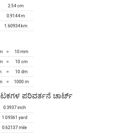
2.54 cm
0.9144 m
1.60934 km
cm
=
10 mm
dm
=
10 cm
m
=
10 dm
km
=
1000 m
ಕಗಳ ಪರಿವರ್ತನೆ ಚಾರ್ಟ್
0.3937 inch
1.09361 yard
0.62137 mile