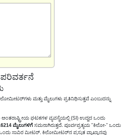
ರಿವರ್ತನೆ
ದು
ಲೋಮೀಟರ್‌ಗಳು ಮತ್ತು ಮೈಲುಗಳು ಪ್ರತಿನಿಧಿಸುತ್ತವೆ ಎಂಬುದನ್ನು
) ಅಂತರಾಷ್ಟ್ರೀಯ ಘಟಕಗಳ ವ್ಯವಸ್ಥೆಯಲ್ಲಿ (SI) ಉದ್ದದ ಒಂದು
.6214 ಮೈಲುಗಳಿಗೆ
ಸಮನಾಗಿರುತ್ತದೆ. ಪೂರ್ವಪ್ರತ್ಯಯ "ಕಿಲೋ-" ಒಂದು
ಒಂದು ಸಾವಿರ ಮೀಟರ್. ಕಿಲೋಮೀಟರ್‌ನ ಪ್ರಸ್ತುತ ವ್ಯಾಖ್ಯಾನವು