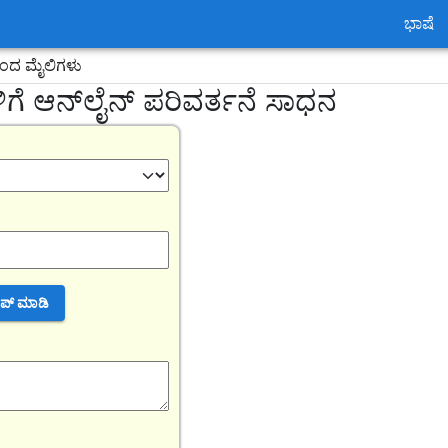
ಭಾಷೆ
ಂದ ಮೈಲಿಗಳು
ೆ ಆನ್‌ಲೈನ್ ಪರಿವರ್ತನೆ ಸಾಧನ
್ಯಾಪ್ ಮಾಡಿ