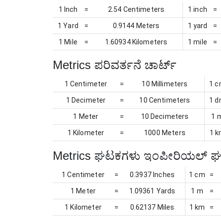
1 Inch
=
2.54 Centimeters
1 inch
=
1 Yard
=
0.9144 Meters
1 yard
=
1 Mile
=
1.60934 Kilometers
1 mile
=
Metrics ಪರಿವರ್ತನೆ ಚಾರ್ಟ್
1 Centimeter
=
10 Millimeters
1 
1 Decimeter
=
10 Centimeters
1 
1 Meter
=
10 Decimeters
1 
1 Kilometer
=
1000 Meters
1 
Metrics ಘಟಕಗಳು ಇಂಪೀರಿಯಲ್ ಘಟ
1 Centimeter
=
0.3937 Inches
1 cm
=
1 Meter
=
1.09361 Yards
1 m
=
1 Kilometer
=
0.62137 Miles
1 km
=