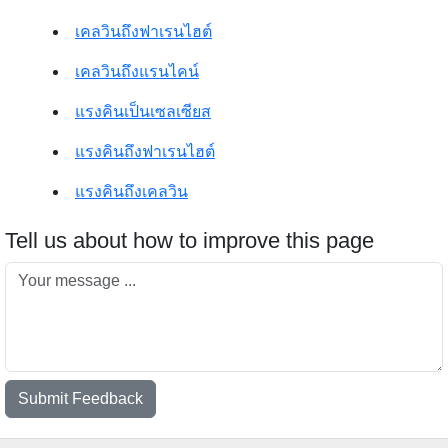
เคลวินถึงฟาเรนไฮต์
เคลวินถึงแรนไคน์
แรงคินเป็นเซลเซียส
แรงคินถึงฟาเรนไฮต์
แรงคินถึงเคลวิน
Tell us about how to improve this page
Submit Feedback