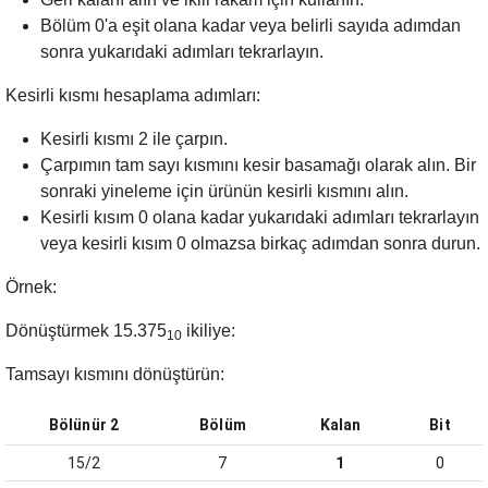
Bölüm 0'a eşit olana kadar veya belirli sayıda adımdan
sonra yukarıdaki adımları tekrarlayın.
Kesirli kısmı hesaplama adımları:
Kesirli kısmı 2 ile çarpın.
Çarpımın tam sayı kısmını kesir basamağı olarak alın. Bir
sonraki yineleme için ürünün kesirli kısmını alın.
Kesirli kısım 0 olana kadar yukarıdaki adımları tekrarlayın
veya kesirli kısım 0 olmazsa birkaç adımdan sonra durun.
Örnek
:
Dönüştürmek
15.375
ikiliye:
10
Tamsayı kısmını dönüştürün:
Bölünür
2
Bölüm
Kalan
Bit
15/2
7
1
0