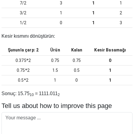
7/2
3
1
1
3/2
1
1
2
1/2
0
1
3
Kesir kısmını dönüştürün:
Şununla çarp:
2
Ürün
Kalan
Kesir Basamağı
0.375*2
0.75
0.75
0
0.75*2
1.5
0.5
1
0.5*2
1
0
1
Sonuç
: 15.75
= 1111.011
10
2
Tell us about how to improve this page