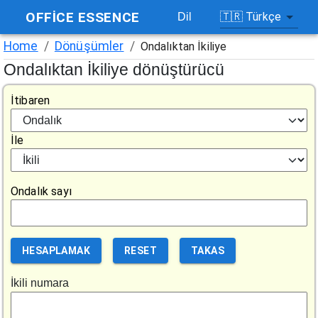
OFFICE ESSENCE
🇹🇷
Türkçe
Dil
Home
/
Dönüşümler
/
Ondalıktan İkiliye
Ondalıktan İkiliye dönüştürücü
İtibaren
İle
Ondalık sayı
HESAPLAMAK
RESET
TAKAS
İkili numara