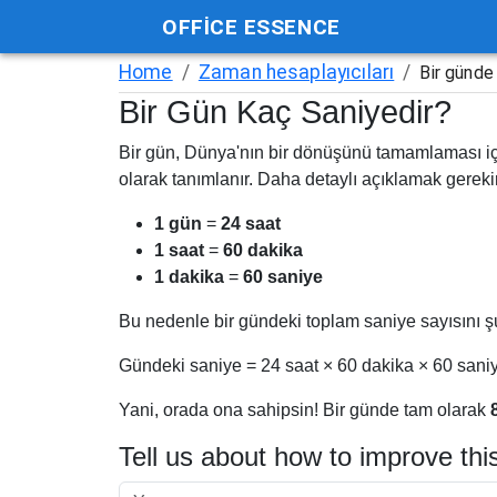
OFFICE ESSENCE
Home
/
Zaman hesaplayıcıları
/
Bir günde
Bir Gün Kaç Saniyedir?
Bir gün, Dünya'nın bir dönüşünü tamamlaması iç
olarak tanımlanır. Daha detaylı açıklamak gereki
1 gün
=
24 saat
1 saat
=
60 dakika
1 dakika
=
60 saniye
Bu nedenle bir gündeki toplam saniye sayısını şu
Gündeki saniye = 24 saat × 60 dakika × 60 sani
Yani, orada ona sahipsin! Bir günde tam olarak
Tell us about how to improve thi