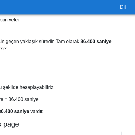
Dil
 saniyeler
in geçen yaklaşık süredir. Tam olarak
86.400 saniye
rse:
 şekilde hesaplayabiliriz:
ye = 86.400 saniye
86.400 saniye
vardır.
s page