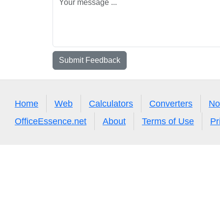
Submit Feedback
Home
Web
Calculators
Converters
No
OfficeEssence.net
About
Terms of Use
Pr