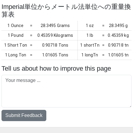
Imperial単位からメートル法単位への重量換
算表
1 Ounce
=
28.3495 Grams
1 oz
=
28.3495 g
1 Pound
=
0.45359 Kilograms
1 lb
=
0.45359 kg
1 Short Ton
=
0.90718 Tons
1 shortTn
=
0.90718 tn
1 Long Ton
=
1.01605 Tons
1 longTn
=
1.01605 tn
Tell us about how to improve this page
Submit Feedback