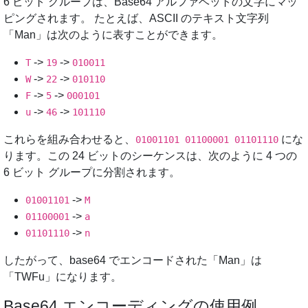
6 ビット グループは、Base64 アルファベットの文字にマッ
ピングされます。 たとえば、ASCII のテキスト文字列
「Man」は次のように表すことができます。
->
->
T
19
010011
->
->
W
22
010110
->
->
F
5
000101
->
->
u
46
101110
これらを組み合わせると、
にな
01001101 01100001 01101110
ります。この 24 ビットのシーケンスは、次のように 4 つの
6 ビット グループに分割されます。
->
01001101
M
->
01100001
a
->
01101110
n
したがって、base64 でエンコードされた「Man」は
「TWFu」になります。
Base64 エンコーディングの使用例